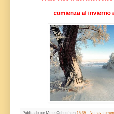
.
comienza al invierno
Publicado por
MeteoCehegín
en
15:39
No hay coment