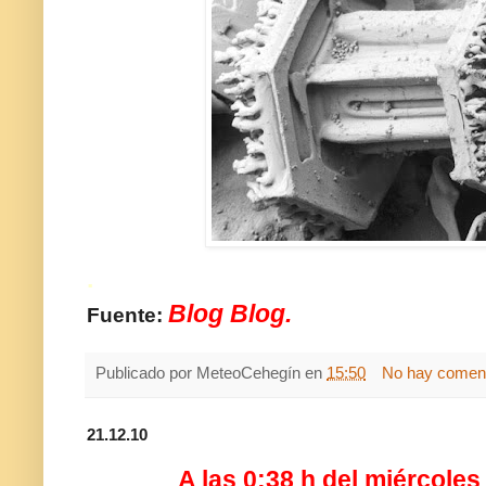
.
Blog Blog.
Fuente:
Publicado por
MeteoCehegín
en
15:50
No hay coment
21.12.10
A las 0:38 h del miércole