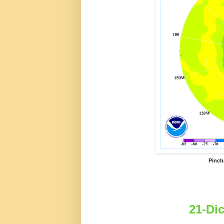
Pinch
21-Dic
.