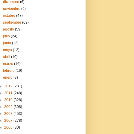
diciembre
(6)
noviembre
(9)
octubre
(47)
septiembre
(69)
agosto
(59)
julio
(24)
junio
(13)
mayo
(13)
abril
(10)
marzo
(16)
febrero
(19)
enero
(7)
►
2012
(231)
►
2011
(248)
►
2010
(328)
►
2009
(308)
►
2008
(453)
►
2007
(278)
►
2006
(30)