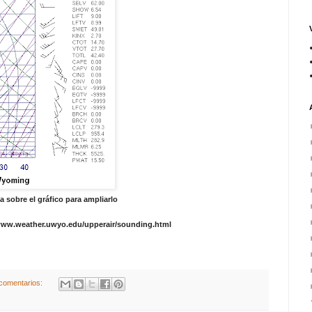
a sobre el gráfico para ampliarlo
www.weather.uwyo.edu/upperair/sounding.html
comentarios: