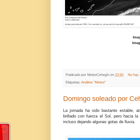
Imag
Imag
Publicado por
MeteoCehegín
en
23:50
No hay 
Etiquetas:
Análisis "Meteo"
Domingo soleado por Ceh
La jornada ha sido bastante estable, 
brillado con fuerza el Sol, pero hacia 
incluso dejando algunas gotas de lluvia.