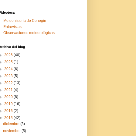
Videoteca
Meteohistoria de Cehegín
Entrevistas
Observaciones meteorológicas
Archivo del blog
►
2026
(40)
►
2025
(1)
►
2024
(6)
►
2023
(5)
►
2022
(13)
►
2021
(4)
►
2020
(8)
►
2019
(16)
►
2016
(2)
▼
2015
(42)
diciembre
(3)
noviembre
(5)