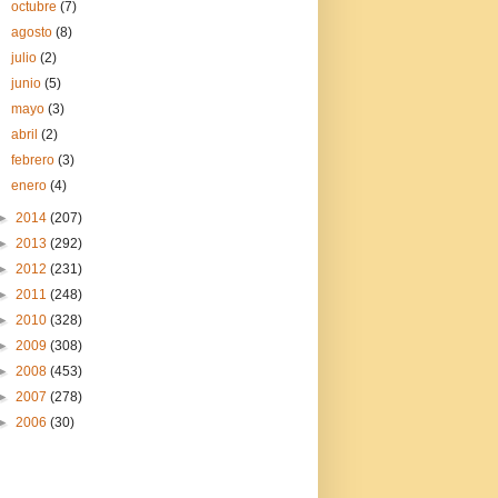
octubre
(7)
agosto
(8)
julio
(2)
junio
(5)
mayo
(3)
abril
(2)
febrero
(3)
enero
(4)
►
2014
(207)
►
2013
(292)
►
2012
(231)
►
2011
(248)
►
2010
(328)
►
2009
(308)
►
2008
(453)
►
2007
(278)
►
2006
(30)