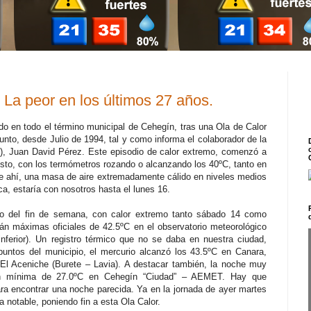
 La peor en los últimos 27 años.
do en todo el término municipal de Cehegín, tras una Ola de Calor
unto, desde Julio de 1994, tal y como informa el colaborador de la
, Juan David Pérez. Este episodio de calor extremo, comenzó a
osto, con los termómetros rozando o alcanzando los 40ºC, tanto en
e ahí, una masa de aire extremadamente cálido en niveles medios
ca, estaría con nosotros hasta el lunes 16.
go del fin de semana, con calor extremo tanto sábado 14 como
án máximas oficiales de 42.5ºC en el observatorio meteorológico
erior). Un registro térmico que no se daba en nuestra ciudad,
puntos del municipio, el mercurio alcanzó los 43.5ºC en Canara,
 El Aceniche (Burete – Lavia). A destacar también, la noche muy
con mínima de 27.0ºC en Cehegín “Ciudad” – AEMET. Hay que
ra encontrar una noche parecida. Ya en la jornada de ayer martes
 notable, poniendo fin a esta Ola Calor.