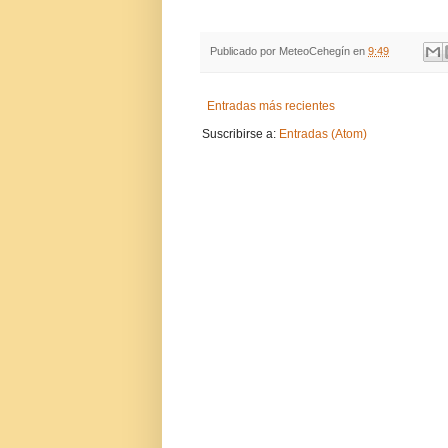
Publicado por
MeteoCehegín
en
9:49
Entradas más recientes
Suscribirse a:
Entradas (Atom)