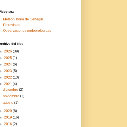
Videoteca
Meteohistoria de Cehegín
Entrevistas
Observaciones meteorológicas
Archivo del blog
►
2026
(39)
►
2025
(1)
►
2024
(6)
►
2023
(5)
►
2022
(13)
▼
2021
(4)
diciembre
(2)
noviembre
(1)
agosto
(1)
►
2020
(8)
►
2019
(16)
►
2016
(2)