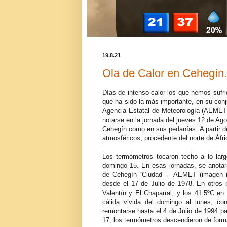
19.8.21
Ola de Calor en Cehegín.
Días de intenso calor los que hemos sufri
que ha sido la más importante, en su conj
Agencia Estatal de Meteorología (AEMET)
notarse en la jornada del jueves 12 de Ag
Cehegín como en sus pedanías. A partir d
atmosféricos, procedente del norte de Áfri
Los termómetros tocaron techo a lo lar
domingo 15. En esas jornadas, se anotar
de Cehegín “Ciudad” – AEMET (imagen inf
desde el 17 de Julio de 1978. En otros 
Valentín y El Chaparral, y los 41.5ºC en
cálida vivida del domingo al lunes, 
remontarse hasta el 4 de Julio de 1994 pa
17, los termómetros descendieron de forma