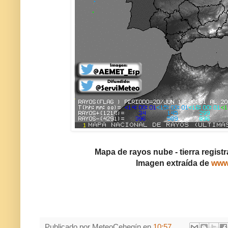
Mapa de rayos nube - tierra registr
Imagen extraída de
www
Publicado por
MeteoCehegín
en
10:57