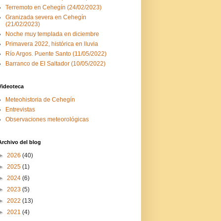
Terremoto en Cehegín (24/02/2023)
Granizada severa en Cehegín
(21/02/2023)
Noche muy templada en diciembre
Primavera 2022, histórica en lluvia
Río Argos. Puente Santo (11/05/2022)
Barranco de El Saltador (10/05/2022)
Videoteca
Meteohistoria de Cehegín
Entrevistas
Observaciones meteorológicas
Archivo del blog
►
2026
(40)
►
2025
(1)
►
2024
(6)
►
2023
(5)
►
2022
(13)
►
2021
(4)