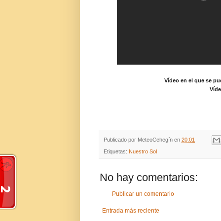
Vídeo en el que se p
Víde
Publicado por
MeteoCehegín
en
20:01
Etiquetas:
Nuestro Sol
No hay comentarios:
Publicar un comentario
Entrada más reciente