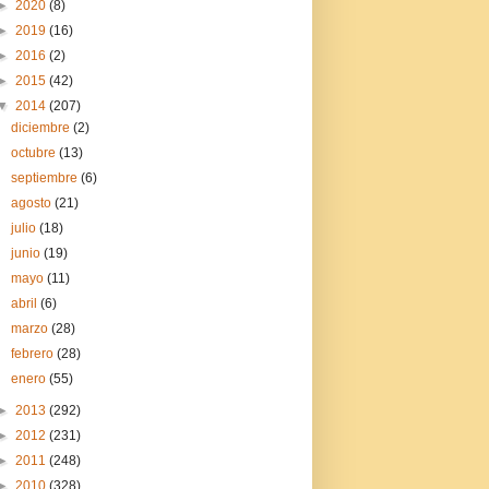
►
2020
(8)
►
2019
(16)
►
2016
(2)
►
2015
(42)
▼
2014
(207)
diciembre
(2)
octubre
(13)
septiembre
(6)
agosto
(21)
julio
(18)
junio
(19)
mayo
(11)
abril
(6)
marzo
(28)
febrero
(28)
enero
(55)
►
2013
(292)
►
2012
(231)
►
2011
(248)
►
2010
(328)