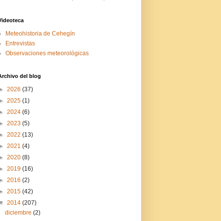
Videoteca
Meteohistoria de Cehegín
Entrevistas
Observaciones meteorológicas
Archivo del blog
►
2026
(37)
►
2025
(1)
►
2024
(6)
►
2023
(5)
►
2022
(13)
►
2021
(4)
►
2020
(8)
►
2019
(16)
►
2016
(2)
►
2015
(42)
▼
2014
(207)
diciembre
(2)