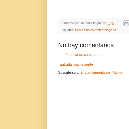
Publicado por
MeteoCehegín
en
10:15
Etiquetas:
Breves notas meteorológicas
No hay comentarios:
Publicar un comentario
Entrada más reciente
Suscribirse a:
Enviar comentarios (Atom)