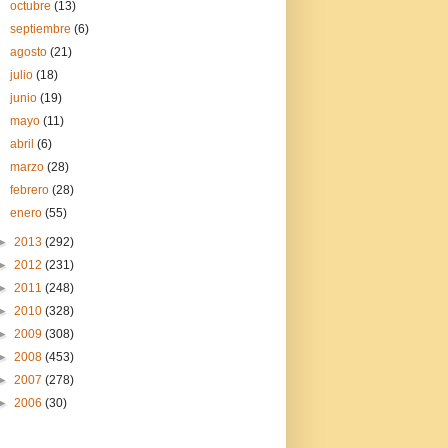
octubre
(13)
septiembre
(6)
agosto
(21)
julio
(18)
junio
(19)
mayo
(11)
abril
(6)
marzo
(28)
febrero
(28)
enero
(55)
►
2013
(292)
►
2012
(231)
►
2011
(248)
►
2010
(328)
►
2009
(308)
►
2008
(453)
►
2007
(278)
►
2006
(30)