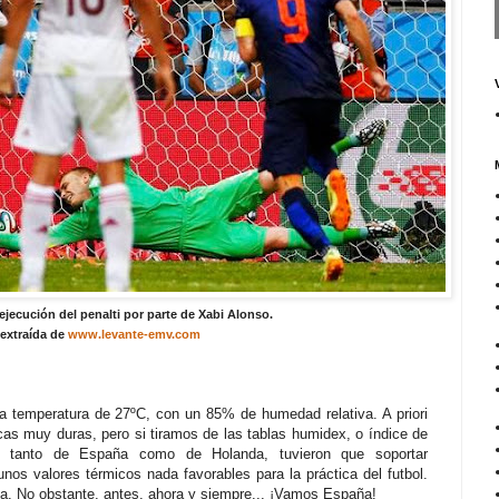
ejecución del penalti por parte de Xabi Alonso.
extraída de
www.levante-emv.com
a temperatura de 27ºC, con un 85% de humedad relativa. A priori
as muy duras, pero si tiramos de las tablas humidex, o índice de
s, tanto de España como de Holanda, tuvieron que soportar
os valores térmicos nada favorables para la práctica del futbol.
toria. No obstante, antes, ahora y siempre... ¡Vamos España!