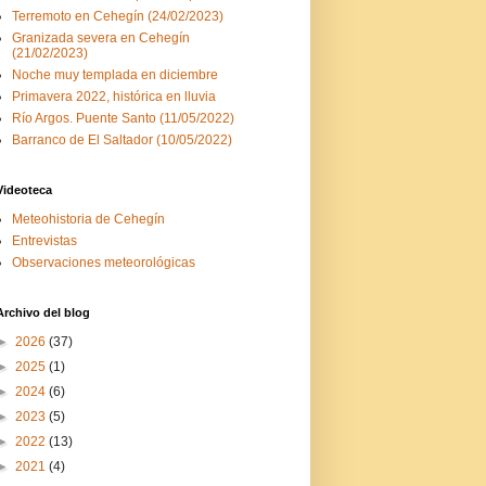
Terremoto en Cehegín (24/02/2023)
Granizada severa en Cehegín
(21/02/2023)
Noche muy templada en diciembre
Primavera 2022, histórica en lluvia
Río Argos. Puente Santo (11/05/2022)
Barranco de El Saltador (10/05/2022)
Videoteca
Meteohistoria de Cehegín
Entrevistas
Observaciones meteorológicas
Archivo del blog
►
2026
(37)
►
2025
(1)
►
2024
(6)
►
2023
(5)
►
2022
(13)
►
2021
(4)