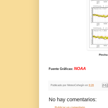
Pincha 
.
NOAA
Fuente Gráficas:
.
Publicado por
MeteoCehegín
en
9:28
No hay comentarios:
Publicar un comentario