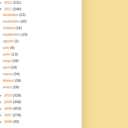
►
2012
(231)
▼
2011
(248)
diciembre
(23)
noviembre
(30)
octubre
(16)
septiembre
(15)
agosto
(2)
julio
(6)
junio
(13)
mayo
(28)
abril
(19)
marzo
(34)
febrero
(36)
enero
(26)
►
2010
(328)
►
2009
(308)
►
2008
(453)
►
2007
(278)
►
2006
(30)