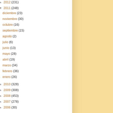
►
2012
(231)
▼
2011
(248)
diciembre
(23)
noviembre
(30)
octubre
(16)
septiembre
(15)
agosto
(2)
julio
(6)
junio
(13)
mayo
(28)
abril
(19)
marzo
(34)
febrero
(36)
enero
(26)
►
2010
(328)
►
2009
(308)
►
2008
(453)
►
2007
(278)
►
2006
(30)