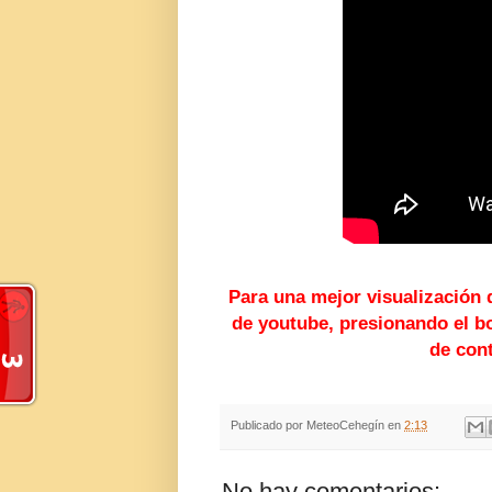
Para una mejor visualización 
de youtube, presionando el bo
de cont
Publicado por
MeteoCehegín
en
2:13
No hay comentarios: