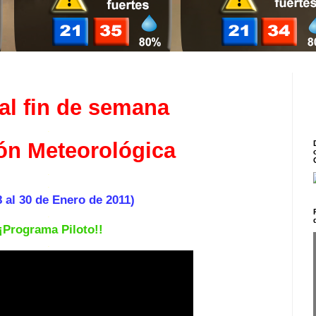
al fin de semana
.
ón Meteorológica
.
.
8 al 30 de Enero de 2011)
.
¡¡Programa Piloto!!
.