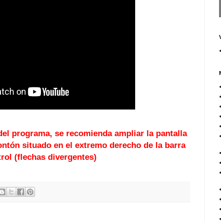
.
del programa, se recomienda ampliar la pantalla
ntón situado en el extremo derecho de la barra
rol (flechas divergentes)
.