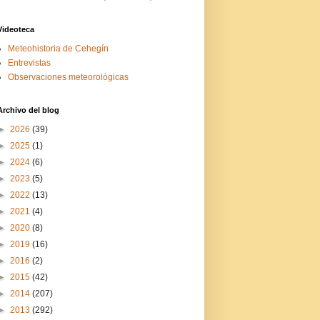
Videoteca
Meteohistoria de Cehegín
Entrevistas
Observaciones meteorológicas
Archivo del blog
►
2026
(39)
►
2025
(1)
►
2024
(6)
►
2023
(5)
►
2022
(13)
►
2021
(4)
►
2020
(8)
►
2019
(16)
►
2016
(2)
►
2015
(42)
►
2014
(207)
►
2013
(292)