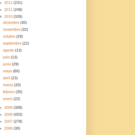
►
2012
(231)
►
2011
(248)
▼
2010
(328)
diciembre
(30)
noviembre
(32)
octubre
(29)
septiembre
(22)
agosto
(13)
julio
(13)
junio
(29)
mayo
(60)
abril
(23)
marzo
(20)
febrero
(35)
enero
(22)
►
2009
(308)
►
2008
(453)
►
2007
(278)
►
2006
(30)