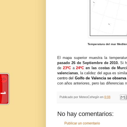
Temperatura del mar Mediter
.
El mapa superior muestra la temperatur
pasado 26 de Septiembre de 2010.
Si h
de
23ºC
a
24ºC
en las costas de Murc
valencianas
, la calidez del agua es simil
centro del
Golfo de Valencia
se observa
con años anteriores, pero las diferencias
Publicado por
MeteoCehegín
en
0:33
No hay comentarios:
Publicar un comentario