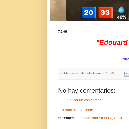
7.8.08
"Edouard 
Pinc
Publicado por
MeteoCehegín
en
15:53
No hay comentarios:
Publicar un comentario
Entrada más reciente
Suscribirse a:
Enviar comentarios (Atom)