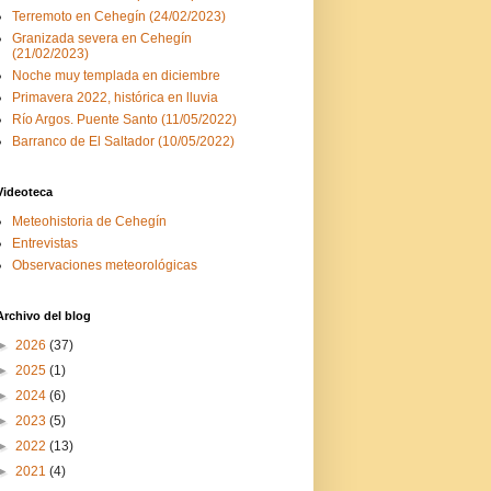
Terremoto en Cehegín (24/02/2023)
Granizada severa en Cehegín
(21/02/2023)
Noche muy templada en diciembre
Primavera 2022, histórica en lluvia
Río Argos. Puente Santo (11/05/2022)
Barranco de El Saltador (10/05/2022)
Videoteca
Meteohistoria de Cehegín
Entrevistas
Observaciones meteorológicas
Archivo del blog
►
2026
(37)
►
2025
(1)
►
2024
(6)
►
2023
(5)
►
2022
(13)
►
2021
(4)