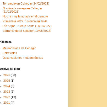
Terremoto en Cehegín (24/02/2023)
Granizada severa en Cehegín
(21/02/2023)
Noche muy templada en diciembre
Primavera 2022, histórica en lluvia
Río Argos. Puente Santo (11/05/2022)
Barranco de El Saltador (10/05/2022)
Videoteca
Meteohistoria de Cehegín
Entrevistas
Observaciones meteorológicas
Archivo del blog
►
2026
(38)
►
2025
(1)
►
2024
(6)
►
2023
(5)
►
2022
(13)
►
2021
(4)