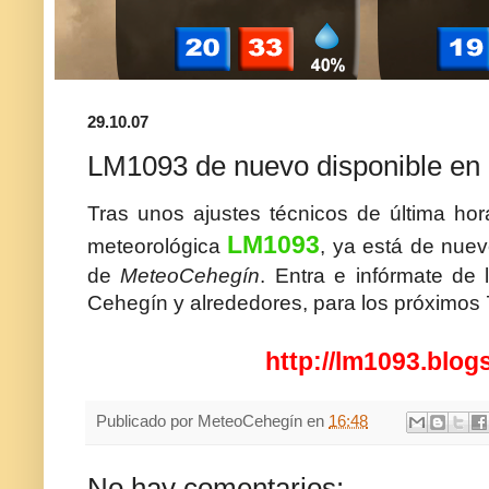
29.10.07
LM1093 de nuevo disponible e
Tras unos ajustes técnicos de última hor
LM
1093
meteorológica
, ya está de nuev
de
MeteoCehegín
. Entra e
infórmate
de l
Cehegín
y alrededores, para los próximos 
http://lm1093.blog
Publicado por
MeteoCehegín
en
16:48
No hay comentarios: