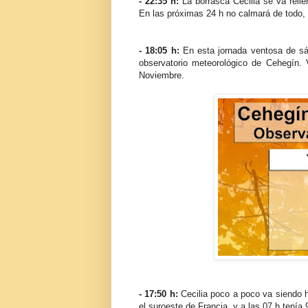
- 22:35 h:
La borrasca Cecilia se va relle
En las próximas 24 h no calmará de todo, 
- 18:05 h:
En esta jornada ventosa de sá
observatorio meteorológico de Cehegín.
Noviembre.
- 17:50 h:
Cecilia poco a poco va siendo h
el suroeste de Francia, y a las 07 h tenía