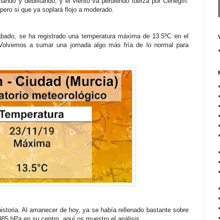
nando y debilitando, y el viento va perdiendo fuerza por Cehegín.
pero si que ya soplará flojo a moderado.
bado, se ha registrado una temperatura máxima de 13.5ºC en el
 Volvemos a sumar una jornada algo más fría de lo normal para
istoria. Al amanecer de hoy, ya se había rellenado bastante sobre
 985 hPa en su centro. aquí os muestro el análisis.