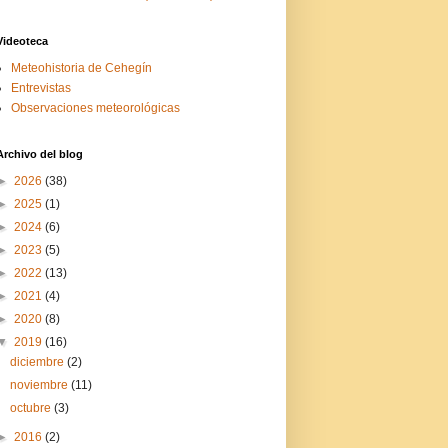
Videoteca
Meteohistoria de Cehegín
Entrevistas
Observaciones meteorológicas
Archivo del blog
►
2026
(38)
►
2025
(1)
►
2024
(6)
►
2023
(5)
►
2022
(13)
►
2021
(4)
►
2020
(8)
▼
2019
(16)
diciembre
(2)
noviembre
(11)
octubre
(3)
►
2016
(2)