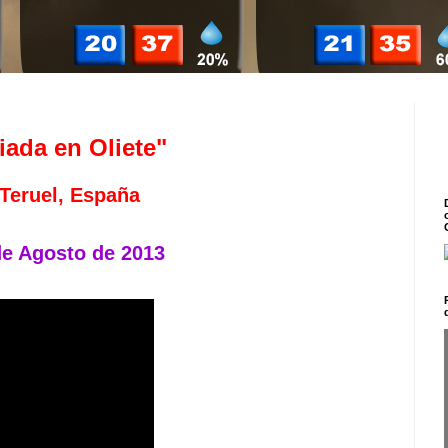
iada en Oliete"
Teruel, España
de Agosto de 2013