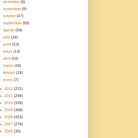
diciembre
(6)
noviembre
(9)
octubre
(47)
septiembre
(69)
agosto
(59)
julio
(24)
junio
(13)
mayo
(13)
abril
(10)
marzo
(16)
febrero
(19)
enero
(7)
►
2012
(231)
►
2011
(248)
►
2010
(328)
►
2009
(308)
►
2008
(453)
►
2007
(278)
►
2006
(30)