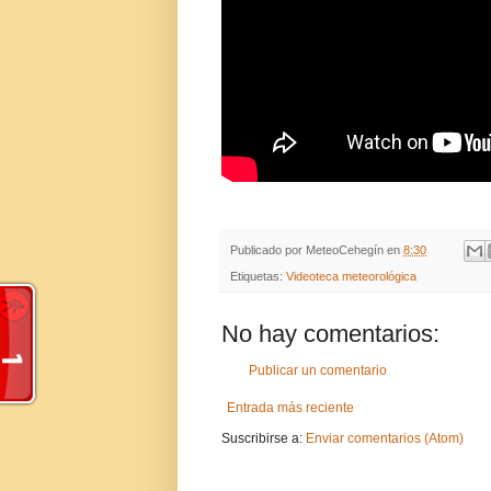
Publicado por
MeteoCehegín
en
8:30
Etiquetas:
Videoteca meteorológica
No hay comentarios:
Publicar un comentario
Entrada más reciente
Suscribirse a:
Enviar comentarios (Atom)