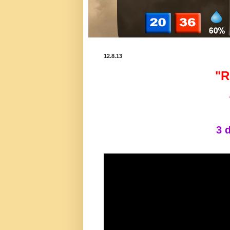
12.8.13
"R
3 