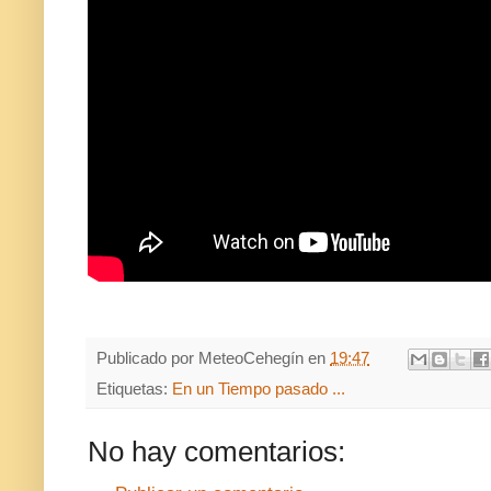
Publicado por
MeteoCehegín
en
19:47
Etiquetas:
En un Tiempo pasado ...
No hay comentarios: