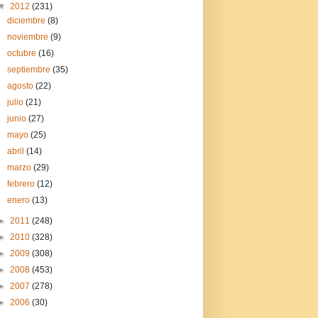
▼
2012
(231)
diciembre
(8)
noviembre
(9)
octubre
(16)
septiembre
(35)
agosto
(22)
julio
(21)
junio
(27)
mayo
(25)
abril
(14)
marzo
(29)
febrero
(12)
enero
(13)
►
2011
(248)
►
2010
(328)
►
2009
(308)
►
2008
(453)
►
2007
(278)
►
2006
(30)