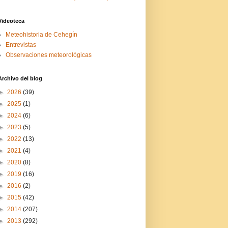
Videoteca
Meteohistoria de Cehegín
Entrevistas
Observaciones meteorológicas
Archivo del blog
►
2026
(39)
►
2025
(1)
►
2024
(6)
►
2023
(5)
►
2022
(13)
►
2021
(4)
►
2020
(8)
►
2019
(16)
►
2016
(2)
►
2015
(42)
►
2014
(207)
►
2013
(292)