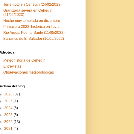
Terremoto en Cehegín (24/02/2023)
Granizada severa en Cehegín
(21/02/2023)
Noche muy templada en diciembre
Primavera 2022, histórica en lluvia
Río Argos. Puente Santo (11/05/2022)
Barranco de El Saltador (10/05/2022)
Videoteca
Meteohistoria de Cehegín
Entrevistas
Observaciones meteorológicas
Archivo del blog
►
2026
(37)
►
2025
(1)
►
2024
(6)
►
2023
(5)
►
2022
(13)
►
2021
(4)