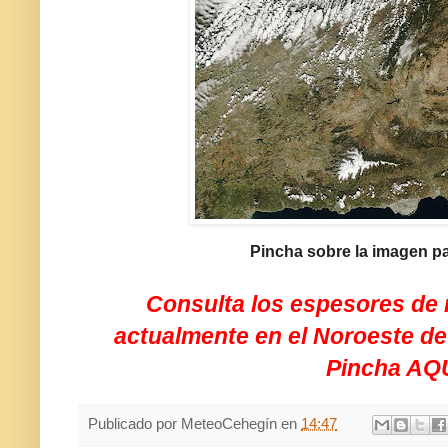
Pincha sobre la imagen pa
.
Consulta los espesores de
actualmente en el Noroeste de
Pincha AQ
Publicado por
MeteoCehegín
en
14:47