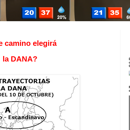
 camino elegirá
.
la DANA?
.
.