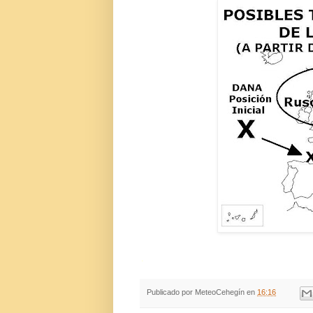
.
Publicado por
MeteoCehegín
en
16:16