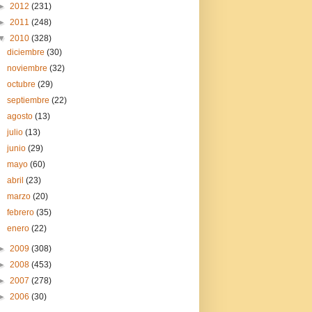
►
2012
(231)
►
2011
(248)
▼
2010
(328)
diciembre
(30)
noviembre
(32)
octubre
(29)
septiembre
(22)
agosto
(13)
julio
(13)
junio
(29)
mayo
(60)
abril
(23)
marzo
(20)
febrero
(35)
enero
(22)
►
2009
(308)
►
2008
(453)
►
2007
(278)
►
2006
(30)