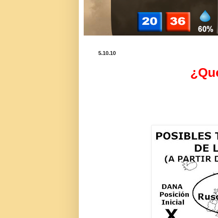
5.10.10
¿Que