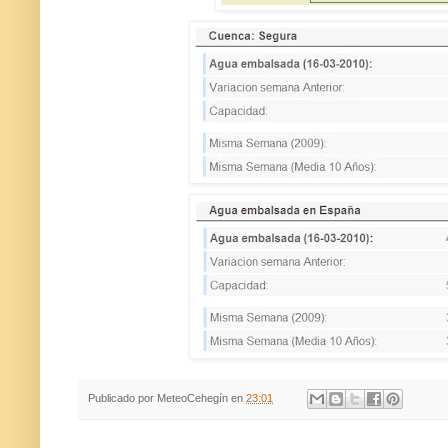
Publicado por
MeteoCehegín
en
23:01