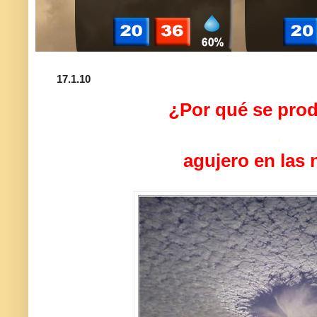
17.1.10
¿
Por qué se pro
.
agujero en las