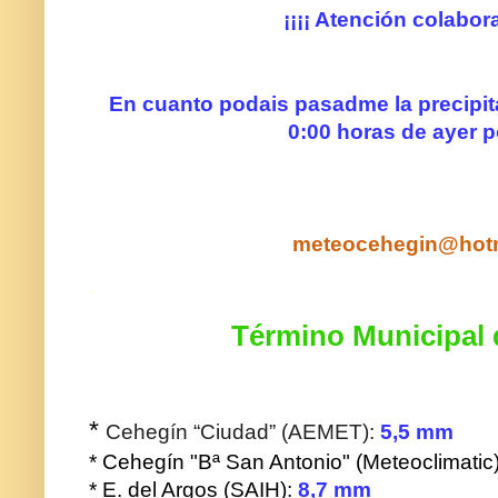
¡¡¡¡ Atención colabora
En cuanto podais pasadme la precipi
0:00 horas de ayer p
meteocehegin@hot
.
Término Municipal
*
Cehegín “Ciudad” (AEMET):
5,5
mm
* Cehegín "Bª San Antonio" (Meteoclimatic
* E. del Argos (SAIH):
8,7 mm