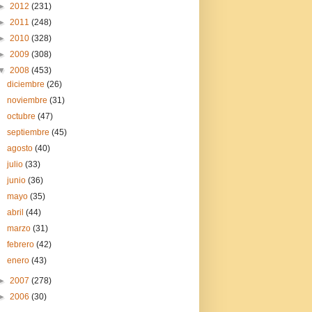
►
2012
(231)
►
2011
(248)
►
2010
(328)
►
2009
(308)
▼
2008
(453)
diciembre
(26)
noviembre
(31)
octubre
(47)
septiembre
(45)
agosto
(40)
julio
(33)
junio
(36)
mayo
(35)
abril
(44)
marzo
(31)
febrero
(42)
enero
(43)
►
2007
(278)
►
2006
(30)