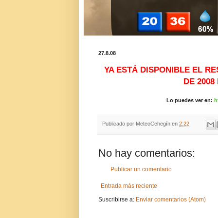
27.8.08
YA ESTÁ DISPONIBLE EL R
DE 2008
Lo puedes ver en:
h
Publicado por
MeteoCehegín
en
2:22
No hay comentarios:
Publicar un comentario
Entrada más reciente
Suscribirse a:
Enviar comentarios (Atom)