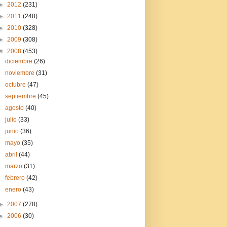
►
2012
(231)
►
2011
(248)
►
2010
(328)
►
2009
(308)
▼
2008
(453)
diciembre
(26)
noviembre
(31)
octubre
(47)
septiembre
(45)
agosto
(40)
julio
(33)
junio
(36)
mayo
(35)
abril
(44)
marzo
(31)
febrero
(42)
enero
(43)
►
2007
(278)
►
2006
(30)