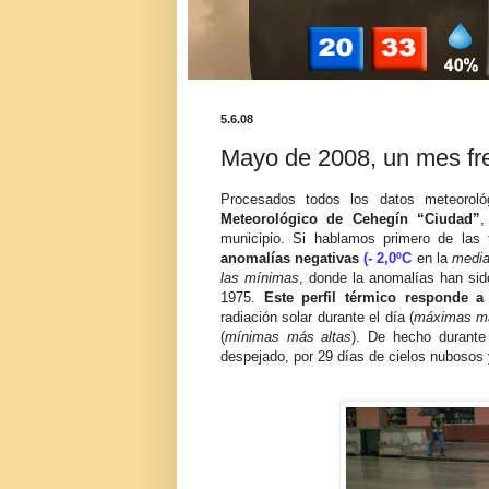
5.6.08
Mayo de 2008, un mes f
Procesados todos los datos meteorol
Meteorológico de Cehegín “Ciudad”
,
municipio. Si hablamos primero de la
anomalías negativas
(- 2,0ºC
en la
media
las mínimas
, donde la anomalías han si
1975.
Este perfil térmico responde
radiación solar durante el día (
máximas m
(
mínimas más altas
). De hecho durante
despejado, por 29 días de cielos nubosos