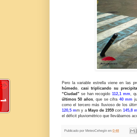
Pero la variable estrella viene en las p
húmedo
,
casi triplicando su precipi
“Ciudad”
se han recogido
112,1 mm
, q
últimos 50 años
, que se cifra
40 mm
ju
como el tercero más lluvioso de los últ
120,5 m
m y a
Mayo de 1959
con
145,8 
el déficit pluviométrico que llevábamos 
Publicado por
MeteoCehegín
en
0:48