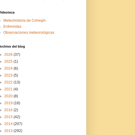
Videoteca
Meteohistoria de Cehegín
Entrevistas
Observaciones meteorológicas
Archivo del blog
►
2026
(37)
►
2025
(1)
►
2024
(6)
►
2023
(5)
►
2022
(13)
►
2021
(4)
►
2020
(8)
►
2019
(16)
►
2016
(2)
►
2015
(42)
►
2014
(207)
►
2013
(292)