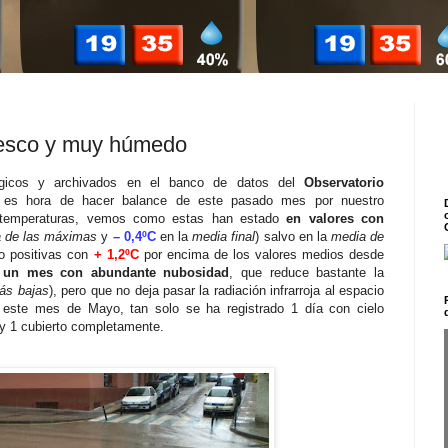
resco y muy húmedo
ógicos y archivados en el banco de datos del
Observatorio
 es hora de hacer balance de este pasado mes por nuestro
s temperaturas, vemos como estas han estado
en valores con
 de las máximas
y
– 0,4ºC
en la
media final
) salvo en la
media de
do positivas con
+ 1,2ºC
por encima de los valores medios desde
 a un mes con abundante nubosidad
, que reduce bastante la
ás bajas
), pero que no deja pasar la radiación infrarroja al espacio
 este mes de Mayo, tan solo se ha registrado 1 día con cielo
 y 1 cubierto completamente.