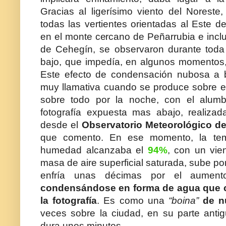
Gracias al ligerísimo viento del Norest
todas las vertientes orientadas al Este de
en el monte cercano de Peñarrubia e incl
de Cehegín, se observaron durante toda 
bajo, que impedía, en algunos momentos
Este efecto de condensación nubosa a ba
muy llamativa cuando se produce sobre e
sobre todo por la noche, con el alum
fotografía expuesta mas abajo, realiza
desde el
Observatorio Meteorológico d
que comento. En ese momento, la te
humedad alcanzaba el
94%
, con un vie
masa de aire superficial saturada, sube por
enfría unas décimas por el aumen
condensándose en forma de agua que c
la fotografía
. Es como una
“boina”
de n
veces sobre la ciudad, en su parte anti
dura unos minutos.