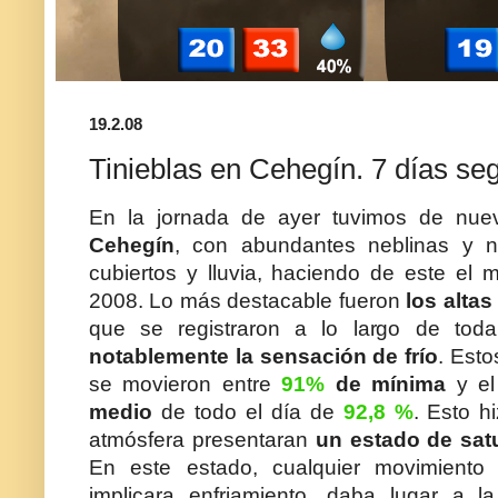
19.2.08
Tinieblas en Cehegín. 7 días seg
En la jornada de ayer tuvimos de nu
Cehegín
, con abundantes neblinas y n
cubiertos y lluvia, haciendo de este el 
2008. Lo más destacable fueron
los alta
que se registraron a lo largo de tod
notablemente la sensación de frío
. Esto
se movieron entre
91%
de mínima
y e
medio
de todo el día de
92,8 %
. Esto h
atmósfera presentaran
un estado de sat
En este estado, cualquier movimiento
implicara enfriamiento, daba lugar a 