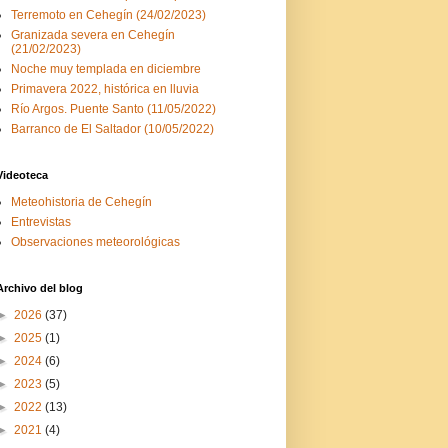
Terremoto en Cehegín (24/02/2023)
Granizada severa en Cehegín
(21/02/2023)
Noche muy templada en diciembre
Primavera 2022, histórica en lluvia
Río Argos. Puente Santo (11/05/2022)
Barranco de El Saltador (10/05/2022)
Videoteca
Meteohistoria de Cehegín
Entrevistas
Observaciones meteorológicas
Archivo del blog
►
2026
(37)
►
2025
(1)
►
2024
(6)
►
2023
(5)
►
2022
(13)
►
2021
(4)