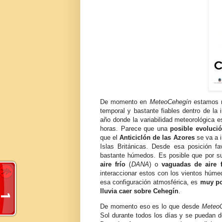
De momento en
MeteoCehegín
estamos m
temporal y bastante fiables dentro de la
año donde la variabilidad meteorológica
horas. Parece que una
posible evoluci
que el
Anticiclón de las Azores
se va a i
Islas B
ritánicas
. Desde esa posición fa
bastante húmedos. Es posible que por su
aire frío
(
DANA
) o
vaguadas de aire f
interaccionar estos con los vientos húm
esa configuración atmosférica, es
muy po
lluvia caer sobre
Cehegín
.
.
De momento eso es lo que desde
Meteo
Sol durante todos los días y se puedan de