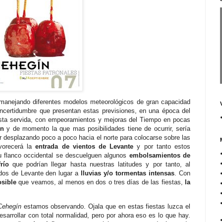
anejando diferentes modelos meteorológicos de gran capacidad
 incertidumbre que presentan estas previsiones, en una época del
 esta servida, con empeoramientos y mejoras del Tiempo en pocas
ón
y de momento la que mas posibilidades tiene de ocurrir, sería
r desplazando poco a poco hacia el norte para colocarse sobre las
vorecerá la
entrada de vientos de Levante
y por tanto estos
 flanco occidental se
descuelguen
algunos
embolsamientos
de
río
que podrían llegar hasta nuestras latitudes y por tanto, al
edos de Levante den lugar a
lluvias y/o tormentas intensas
. Con
sible
que veamos, al menos en dos o tres días de las fiestas,
la
Cehegín
estamos observando. Ojala que en estas fiestas luzca el
sarrollar con total normalidad, pero por ahora eso es lo que hay.